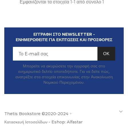
Εμφανίζονται τα στοιχεία 1-1 από σύνολο 1
ΕΓΓΡΑΦΗ ΣΤΟ NEWSLETTER -
ΕΝΗΜΕΡΩΘΕΙΤΕ ΓΙΑ ΕΚΠΤΩΣΕΙΣ ΚΑΙ ΠΡΟΣΦΟΡΕΣ
Μπορείτε να ακυρώσετε την εγγραφή σας στο
ενημερωτικό δελτίο οποτεδήποτε. Για να δείτε πώς,
ανατρέξτε στα στοιχεία επικοινωνίας στην Ανακοίνωση
Νομικού Περιεχομένου.

Thetis Bookstore ©2020-2024
+
Κατασκευή Ιστοσελίδων - Eshop: Alfastar